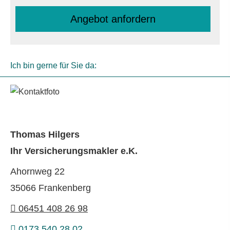
An­ge­bot an­for­dern
Ich bin gerne für Sie da:
Thomas Hilgers
Ihr Ver­sicherungs­makler e.K.
Ahornweg 22
35066 Frankenberg
06451 408 26 98
0173 540 28 02